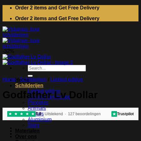
Skip
Order 2 items and Get Free Delivery
to
Order 2 items and Get Free Delivery
content
-32%
Search
for:
Home
/
Schilderijen
/
Limited edition
Home
Schilderijen
Limited edition
Godfather Lv Dollar
City and landscape
Plexiglas
Animals
Dollars
4.8
Uitstekend · 127 beoordelingen
Trustpilot
Aluminium
Stars
Materialen
Over ons