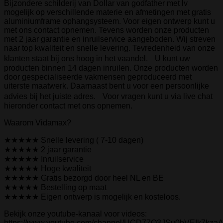
Bijzondere schilderij van Dollar van godfather met lv
mogelijk op verschillende materie en afmetingen met gratis
aluminiumframe ophangsysteem. Voor eigen ontwerp kunt u
met ons contact opnemen. Tevens worden onze producten
met 2 jaar garantie en inruilservice aangeboden. Wij streven
naar top kwaliteit en snelle levering. Tevredenheid van onze
klanten staat bij ons hoog in het vaandel. U kunt uw
producten binnen 14 dagen inruilen. Onze producten worden
door gespecialiseerde vakmensen geproduceerd met
uiterste maatwerk. Daarnaast bent u voor een persoonlijke
advies bij het juiste adres. Voor vragen kunt u via live chat
hieronder contact met ons opnemen.
Waarom Vidamax?
★★★★★ Snelle levering ( 7-10 dagen)
★★★★★ 2 jaar garantie
★★★★★ Inruilservice
★★★★★ Hoge kwaliteit
★★★★★ Gratis bezorgd door heel NL en BE
★★★★★ Bestelling op maat
★★★★★ Eigen ontwerp is mogelijk en kosteloos.
Bekijk onze youtube-kanaal voor videos:
https://www.youtube.com/channel/UCD77O3JSu0bVEIk7kza