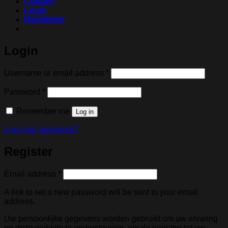
Contact
Login
Newsletter
Login
Required
Username or email address
*
Required
Password
*
Remember me
Log in
Lost your password?
Register
Required
Email address
*
A link to set a new password will be sent to your email
address.
Uw persoonlijke gegevens worden gebruikt om uw ervaring
op deze website te ondersteunen, om de toegang tot uw