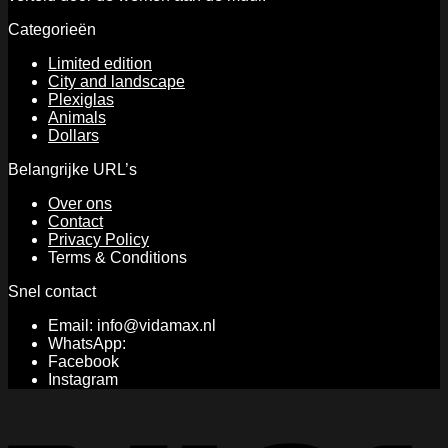
the
The
product
Categorieën
options
page
may
Limited edition
be
City and landscape
chosen
Plexiglas
on
Animals
the
Dollars
product
page
Belangrijke URL’s
Over ons
Contact
Privacy Policy
Terms & Conditions
Snel contact
Email: info@vidamax.nl
WhatsApp:
Facebook
Instagram
V