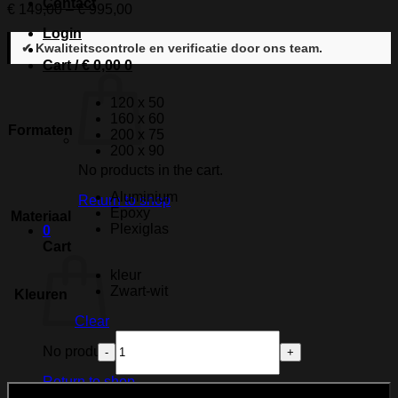
Contact
Price
€
149,00
–
€
995,00
range:
Login
€ 149,00
✔ Kwaliteitscontrole en verificatie door ons team.
through
Cart /
€
0,00
0
€ 995,00
120 x 50
160 x 60
Formaten
200 x 75
200 x 90
No products in the cart.
Aluminium
Return to shop
Epoxy
Materiaal
Plexiglas
0
Cart
kleur
Zwart-wit
Kleuren
Clear
No products in the cart.
Godfather
Lv
Return to shop
Dollar