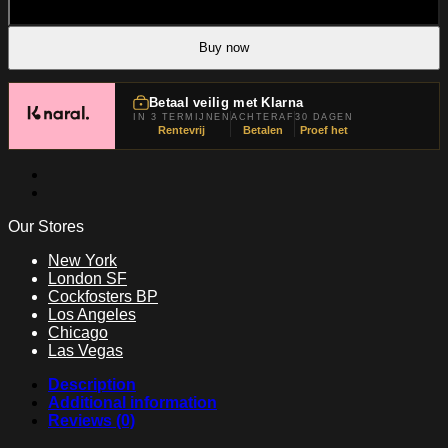
Add to cart
quantity
Buy now
Betaal veilig met Klarna
IN 3 TERMIJNEN
ACHTERAF
30 DAGEN
Rentevrij
Betalen
Proef het
Our Stores
New York
London SF
Cockfosters BP
Los Angeles
Chicago
Las Vegas
Description
Additional information
Reviews (0)