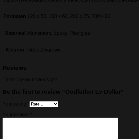
Formaten
120 x 50, 160 x 60, 200 x 75, 200 x 90
Materiaal
Aluminium, Epoxy, Plexiglas
Kleuren
kleur, Zwart-wit
Reviews
There are no reviews yet.
Be the first to review “Godfather Lv Dollar”
Your rating
*
Your review
*