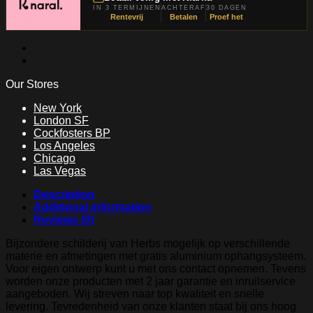
IN 3 TERMIJNEN
ACHTERAF
30 DAGEN
Rentevrij
Betalen
Proef het
Our Stores
New York
London SF
Cockfosters BP
Los Angeles
Chicago
Las Vegas
Description
Additional information
Reviews (0)
Bijzondere schilderij van Herbs mogelijk op verschillende
materie en afmetingen met gratis aluminium ophangsysteem.
Voor eigen ontwerp kunt u met ons contact opnemen. Tevens
worden onze producten met 2 jaar garantie en inruilservice
aangeboden. Wij streven naar top kwaliteit en snelle
levering. Tevredenheid van onze klanten staat bij ons hoog