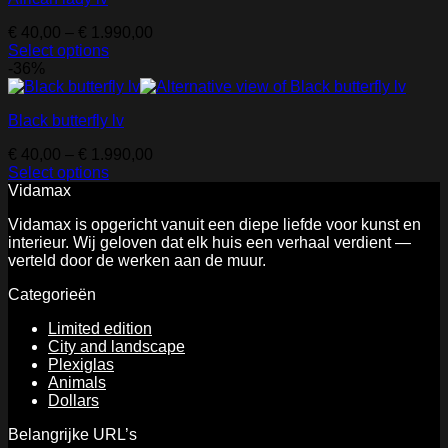
on
variants.
the
Price
€
40,00
–
€
1.990,00
The
product
range:
Select options
options
page
This
€ 40,00
-36%
may
product
through
be
has
€ 1.990,00
chosen
Black butterfly lv
multiple
on
variants.
the
Price
€
40,00
–
€
1.990,00
The
product
range:
Select options
options
page
This
€ 40,00
Vidamax
may
product
through
be
Vidamax is opgericht vanuit een diepe liefde voor kunst en
has
€ 1.990,00
chosen
interieur. Wij geloven dat elk huis een verhaal verdient —
multiple
on
verteld door de werken aan de muur.
variants.
the
The
product
Categorieën
options
page
may
Limited edition
be
City and landscape
chosen
Plexiglas
on
Animals
the
Dollars
product
page
Belangrijke URL’s