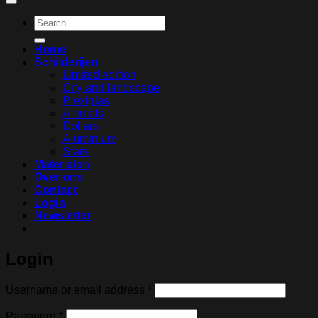
Search
for:
Home
Schilderijen
Limited edition
City and landscape
Plexiglas
Animals
Dollars
Aluminium
Stars
Materialen
Over ons
Contact
Login
Newsletter
Login
Required
Username or email address
*
Required
Password
*