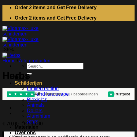
Skip
Order 2 items and Get Free Delivery
to
Order 2 items and Get Free Delivery
content
-36%
Home
/
Alle producten
Search
for:
Herbs
Home
Schilderijen
Limited edition
City and landscape
4.8
Uitstekend · 127 beoordelingen
Trustpilot
Plexiglas
Animals
Dollars
Aluminium
Stars
Price
€
70,00
–
€
995,00
Materialen
range:
Over ons
€ 70,00
✔ Kwaliteitscontrole en verificatie door ons team.