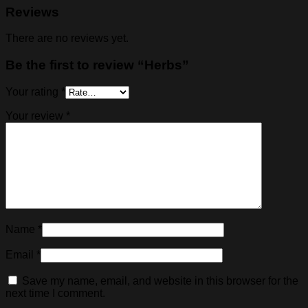
Reviews
There are no reviews yet.
Be the first to review “Herbs”
Your rating
*
Your review
*
Name
*
Email
*
Save my name, email, and website in this browser for the
next time I comment.